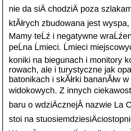
nie da siÄ chodziÄ poza szlakam
ktĂłrych zbudowana jest wyspa, 
Mamy teĹź i negatywne wraĹźen
peĹna Ĺmieci. Ĺmieci miejscowy
koniki na biegunach i monitory
rowach, ale i turystyczne jak o
batonikach i skĂłrki bananĂłw w
widokowych. Z innych ciekawostek
baru o wdziÄcznej
Â
nazwie La C
stoi na stuosiemdziesiÄciostopn