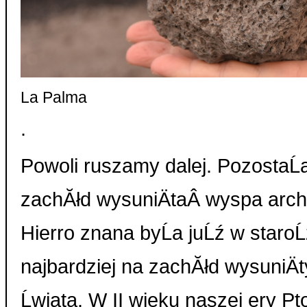
La Palma
.
Powoli ruszamy dalej. PozostaĹ
zachĂłd wysuniÄta
Â
wyspa archi
Hierro znana byĹa juĹź w staroĹź
najbardziej na zachĂłd wysuniÄ
Ĺwiata. W II wieku naszej ery P