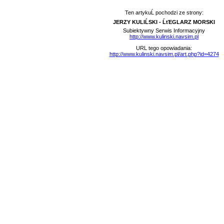
Ten artykuĹ pochodzi ze strony:
JERZY KULIĹSKI - ĹťEGLARZ MORSKI
Subiektywny Serwis Informacyjny
http://www.kulinski.navsim.pl
URL tego opowiadania:
http://www.kulinski.navsim.pl/art.php?id=4274