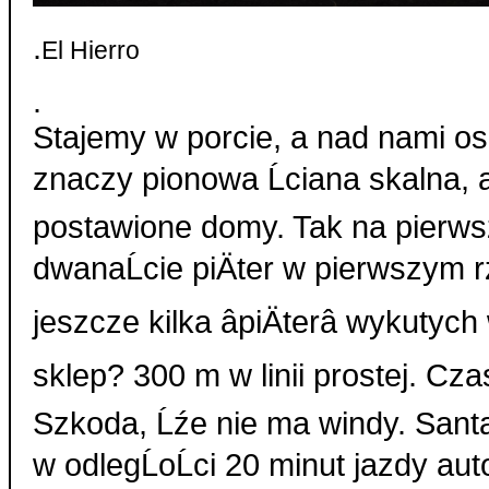
.
El Hierro
.
Stajemy w porcie, a nad nami osi
znaczy pionowa Ĺciana skalna, a 
postawione domy. Tak na pierws
dwanaĹcie piÄter w pierwszym r
jeszcze kilka âpiÄterâ wykutyc
sklep? 300 m w linii prostej. Cza
Szkoda, Ĺźe nie ma windy. Santa
w odlegĹoĹci 20 minut jazdy a