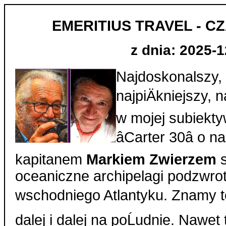
EMERITIUS TRAVEL - CZ
z dnia: 2025-1
Najdoskonalszy, n
najpiÄkniejszy, 
w mojej subiekty
âCarter 30â o 
kapitanem
Markiem Zwierzem
s
oceaniczne archipelagi podzwro
wschodniego Atlantyku. Znamy te
dalej i dalej na poĹudnie. Nawet