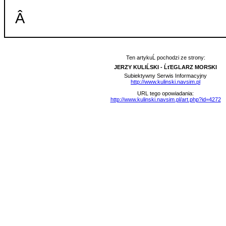
Â
Ten artykuĹ pochodzi ze strony:
JERZY KULIĹSKI - ĹťEGLARZ MORSKI
Subiektywny Serwis Informacyjny
http://www.kulinski.navsim.pl
URL tego opowiadania:
http://www.kulinski.navsim.pl/art.php?id=4272