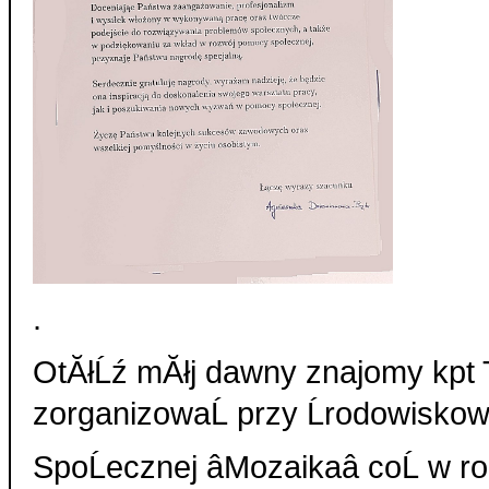
.
OtĂłĹź mĂłj dawny znajomy kpt
zorganizowaĹ przy Ĺrodowisk
SpoĹecznej âMozaikaâ coĹ w r